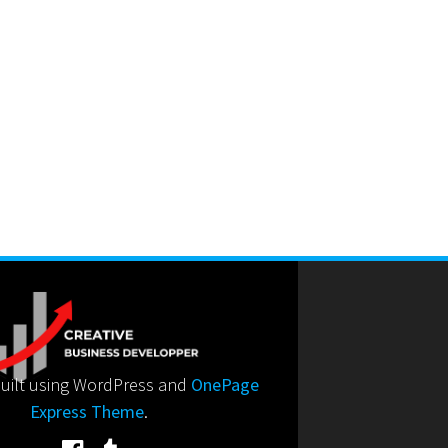
uilt using WordPress and
OnePage
Express Theme
.