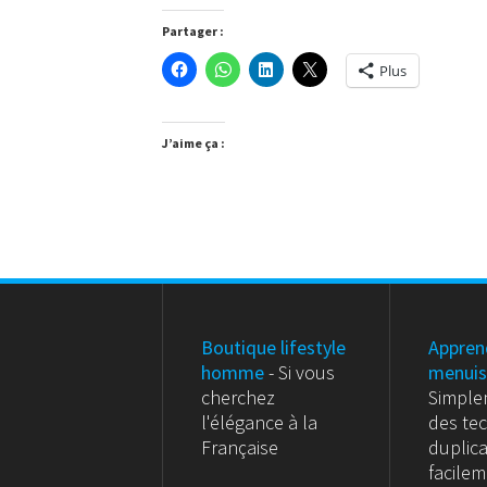
Partager :
Plus
J’aime ça :
Boutique lifestyle
Appren
homme
- Si vous
menuis
cherchez
Simple
l'élégance à la
des te
Française
duplic
facile