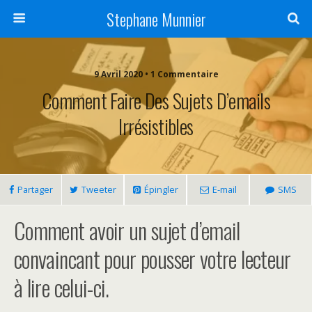
Stephane Munnier
9 Avril 2020 • 1 Commentaire
Comment Faire Des Sujets D’emails
Irrésistibles
Partager
Tweeter
Épingler
E-mail
SMS
Comment avoir un sujet d’email
convaincant pour pousser votre lecteur
à lire celui-ci.