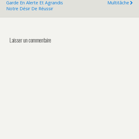
Garde En Alerte Et Agrandis
Multitâche
Notre Désir De Réussir
Laisser un commentaire