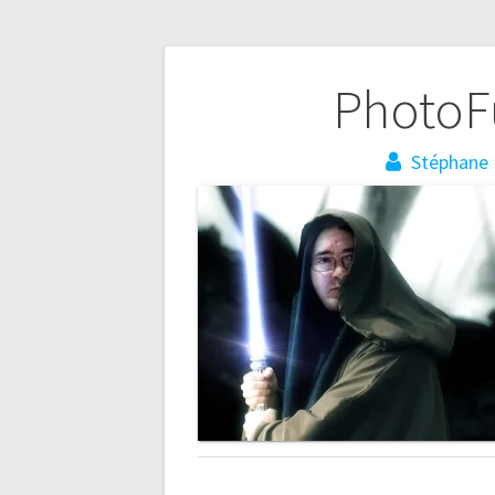
Navigation
PhotoF
de
Stéphane 
l’article