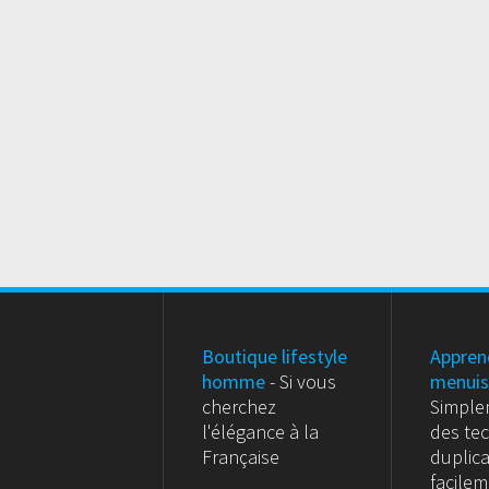
Boutique lifestyle
Appren
homme
- Si vous
menuis
cherchez
Simple
l'élégance à la
des te
Française
duplic
facile