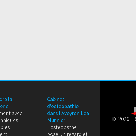
dre la
Cabinet
erie
-
d'ostéopathie
ment avec
dans l'Aveyron Léa
© 2026 . B
chniques
Munnier
-
ables
L’ostéopathe
ment
pose un regard et