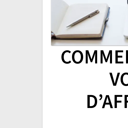
COMMEN
V
D’AF