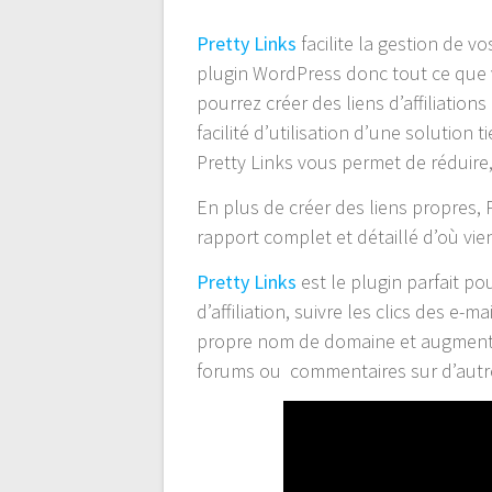
Pretty Links
facilite la gestion de vos
plugin WordPress donc tout ce que vou
pourrez créer des liens d’affiliation
facilité d’utilisation d’une solution
Pretty Links vous permet de réduire, 
En plus de créer des liens propres, P
rapport complet et détaillé d’où vient
Pretty Links
est le plugin parfait po
d’affiliation, suivre les clics des e-
propre nom de domaine et augmenter
forums ou commentaires sur d’autr