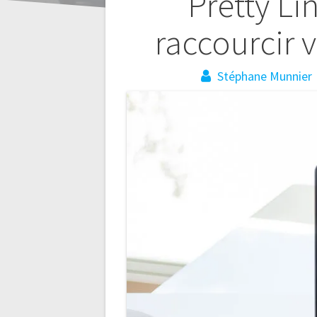
Navigation
Pretty Li
de
raccourcir v
l’article
Stéphane Munnier