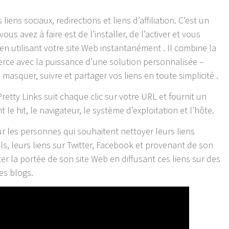
 liens sociaux, redirections et liens d’affiliation. C’est un
s avez à faire est de l’installer, de l’activer et vous
s en utilisant votre site Web instantanément . Il combine la
 tierce avec la puissance d’une solution personnalisée –
masquer, suivre et partager vos liens en toute simplicité .
retty Links suit chaque clic sur votre URL et fournit un
 le hit, le navigateur, le système d’exploitation et l’hôte.
ur les personnes qui souhaitent nettoyer leurs liens
mails, leurs liens sur Twitter, Facebook et provenant de son
 la portée de son site Web en diffusant ces liens sur des
es blogs.