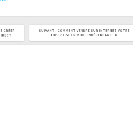
ARTICLE
DE CRÉER
SUIVANT :
COMMENT VENDRE SUR INTERNET VOTRE
SUIVANT
EXPERTISE EN MODE INDÉPENDANT.
DIRECT
: