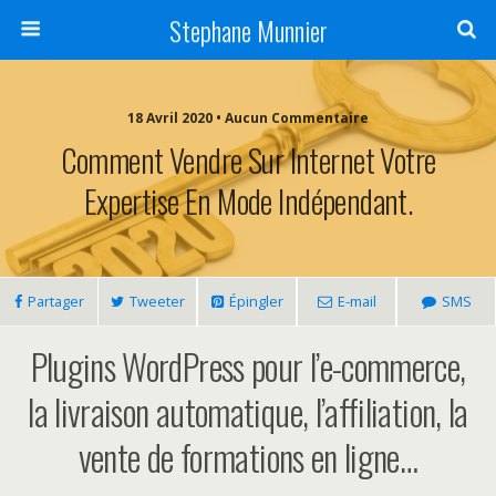
Stephane Munnier
18 Avril 2020 • Aucun Commentaire
Comment Vendre Sur Internet Votre
Expertise En Mode Indépendant.
Partager
Tweeter
Épingler
E-mail
SMS
Plugins WordPress pour l’e-commerce,
la livraison automatique, l’affiliation, la
vente de formations en ligne…